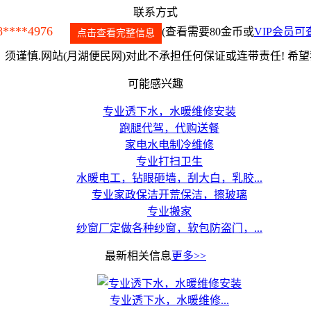
联系方式
8****4976
(查看需要80金币或
VIP会员可
点击查看完整信息
须谨慎.网站(月湖便民网)对此不承担任何保证或连带责任! 希
可能感兴趣
专业透下水，水暖维修安装
跑腿代驾，代购送餐
家电水电制冷维修
专业打扫卫生
水暖电工，钻眼砸墙，刮大白，乳胶...
专业家政保洁开荒保洁，擦玻璃
专业搬家
纱窗厂定做各种纱窗，软包防盗门，...
最新相关信息
更多>>
专业透下水，水暖维修...