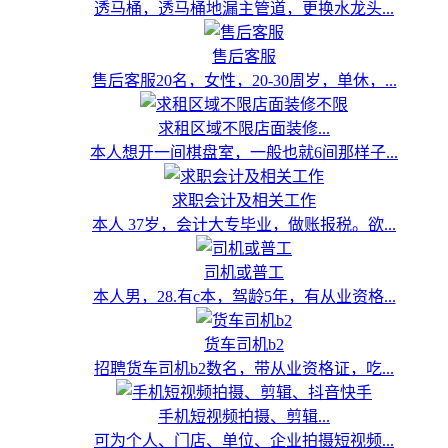
透马桶，透马桶地漏主管道，更换水龙头...
售后客服
售后客服20名，女性，20-30周岁，单休，...
求租区域不限店面装修...
本人想开一间棋盘室，一般也就6间那样子...
求职会计及相关工作
本人 37岁，会计大专毕业，做账报税。欲...
司机或普工
本人男，28.有c本，驾龄5年，有从业资格...
货车司机b2
招聘货车司机b2数名，带从业资格证，吃...
手机短视频拍摄、剪辑...
可为个人、门店、单位、企业拍摄短视频...